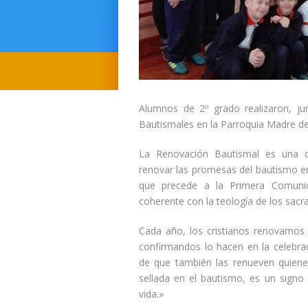
Alumnos de 2º grado realizaron, ju
Bautismales en la Parroquia Madre de
La Renovación Bautismal es una co
renovar las promesas del bautismo en e
que precede a la Primera Comunió
coherente con la teología de los sacra
Cada año, los cristianos renovamos 
confirmandos lo hacen en la celebra
de que también las renueven quiene
sellada en el bautismo, es un signo
vida.»