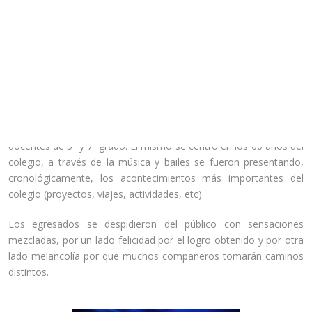
entregaron los diplomas a los alumnos de séptimo año y
mejores compañeros.
No sólo los alumnos del último año de primaria fueron los
protagonistas de la mañana, los integrantes del coro fueron
premiados y deleitaron a todos los presentes con su maravillosa
presentación.
Luego fue el momento del show artístico a cargo de las
docentes de 5º y 7º grado. El mismo se centró en los 60 años del
colegio, a través de la música y bailes se fueron presentando,
cronológicamente, los acontecimientos más importantes del
colegio (proyectos, viajes, actividades, etc)
Los egresados se despidieron del público con sensaciones
mezcladas, por un lado felicidad por el logro obtenido y por otra
lado melancolía por que muchos compañeros tomarán caminos
distintos.