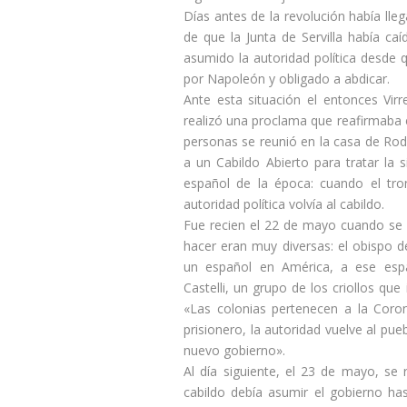
Días antes de la revolución había lle
de que la Junta de Servilla había ca
asumido la autoridad política desde 
por Napoleón y obligado a abdicar.
Ante esta situación el entonces Virr
realizó una proclama que reafirmaba 
personas se reunió en la casa de Rodri
a un Cabildo Abierto para tratar la 
español de la época: cuando el tro
autoridad política volvía al cabildo.
Fue recien el 22 de mayo cuando se r
hacer eran muy diversas: el obispo 
un español en América, a ese espa
Castelli, un grupo de los criollos que
«Las colonias pertenecen a la Coron
prisionero, la autoridad vuelve al pue
nuevo gobierno».
Al día siguiente, el 23 de mayo, se 
cabildo debía asumir el gobierno has