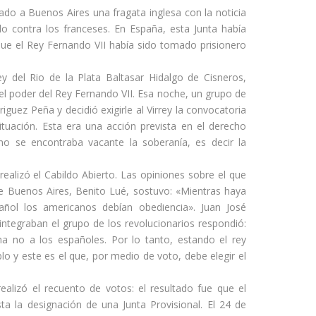
gado a Buenos Aires una fragata inglesa con la noticia
ído contra los franceses. En España, esta Junta había
que el Rey Fernando VII había sido tomado prisionero
ey del Rio de la Plata Baltasar Hidalgo de Cisneros,
el poder del Rey Fernando VII. Esa noche, un grupo de
guez Peña y decidió exigirle al Virrey la convocatoria
situación. Esta era una acción prevista en el derecho
no se encontraba vacante la soberanía, es decir la
ealizó el Cabildo Abierto. Las opiniones sobre el que
de Buenos Aires, Benito Lué, sostuvo: «Mientras haya
ñol los americanos debían obediencia». Juan José
 integraban el grupo de los revolucionarios respondió:
a no a los españoles. Por lo tanto, estando el rey
blo y este es el que, por medio de voto, debe elegir el
realizó el recuento de votos: el resultado fue que el
ta la designación de una Junta Provisional. El 24 de