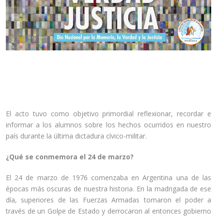
El día 28 de marzo se realizó, en el Colegio Monseñor Scalabrini,
el acto en conmemoración al 41º aniversario del Golpe de Estado
sufrido en Argentina el 24 de marzo de 1976.
El acto tuvo como objetivo primordial reflexionar, recordar e
informar a los alumnos sobre los hechos ocurridos en nuestro
país durante la última dictadura cívico-militar.
¿Qué se conmemora el 24 de marzo?
El 24 de marzo de 1976 comenzaba en Argentina una de las
épocas más oscuras de nuestra historia. En la madrigada de ese
día, superiores de las Fuerzas Armadas tomaron el poder a
través de un Golpe de Estado y derrocaron al entonces gobierno