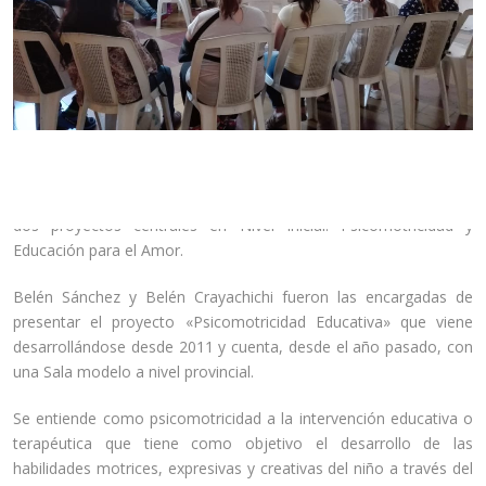
El martes 12 y miércoles 13 de marzo, los padres y familiares de
los alumnos de Sala de 3 participaron de la charla-taller sobre
dos proyectos centrales en Nivel Inicial: Psicomotricidad y
Educación para el Amor.
Belén Sánchez y Belén Crayachichi fueron las encargadas de
presentar el proyecto «Psicomotricidad Educativa» que viene
desarrollándose desde 2011 y cuenta, desde el año pasado, con
una Sala modelo a nivel provincial.
Se entiende como psicomotricidad a la intervención educativa o
terapéutica que tiene como objetivo el desarrollo de las
habilidades motrices, expresivas y creativas del niño a través del