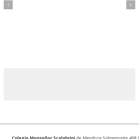
Colegio Monseñor Scalabrini
de Mendoza Sobremonte 498 (5