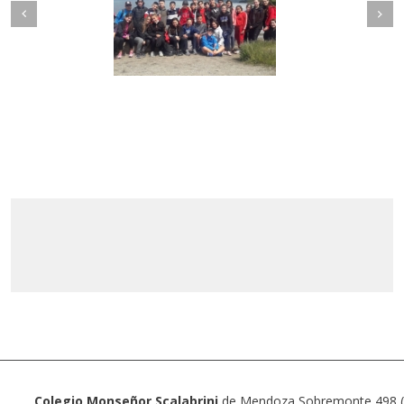
Colegio Monseñor Scalabrini
de Mendoza Sobremonte 498 (5