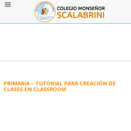
PRIMARIA – TUTORIAL PARA CREACIÓN DE
CLASES EN CLASSROOM
Paso 1: Acceder a Google Classroom
Abre tu navegador de internet (recomendamos
GOOGLE CHROME
) y ve a
classroom.google.com
.
Inicia sesión con tu cuenta de Google del Colegio,