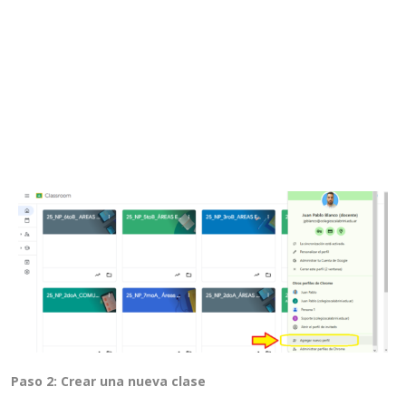
la que termina en
@colegioscalabrini.edu.ar
. Si
aún no tienes una cuenta, escribe un correo a:
soporte@colegioscalabrini.edu.ar
solicitando
una.
Te recomendamos que configures un
PERFIL
con el
USUARIO
del Colegio para poder trabajar en las
aplicaciones sin cambiar con otra cuenta.
Paso 2: Crear una nueva clase