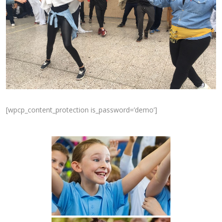
[wpcp_content_protection is_password=’demo’]