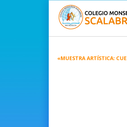
«MUESTRA ARTÍSTICA: CU
Las lunitas del turno tarde comen
preparación de la muestra artística fi
el nuestro, buscando un personaje q
características distintas al del del lob