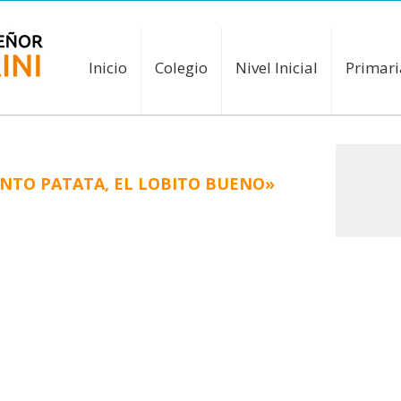
Inicio
Colegio
Nivel Inicial
Primari
ENTO PATATA, EL LOBITO BUENO»
zaron su último proyecto que surge a partir de la
nal. La temática de los cuentos, nos lleva a construir,
ue a los niños les gusta: el lobo, y atribuyéndole
o feroz tradicional de los cuentos.