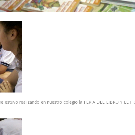
se estuvo realizando en nuestro colegio la FERIA DEL LIBRO Y EDITO