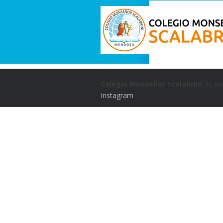
Colegio Monseñor Scalabrini
de Me
Instagram