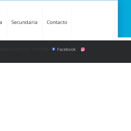
a
Secundaria
Contacto
gentina +054 061 4322768
Facebook
-