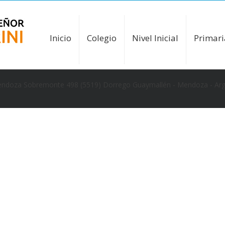
Inicio
Colegio
Nivel Inicial
Primari
ndoza Sobremonte 498 (5519) Dorrego Guaymallén - Mendoza - Ar